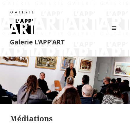
MENU
Galerie L'APP'ART
ET
WIDGETS
Médiations