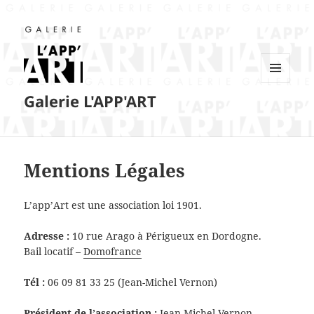
MENU
Galerie L'APP'ART
ET
WIDGETS
Mentions Légales
L’app’Art est une association loi 1901.
Adresse :
10 rue Arago à Périgueux en Dordogne.
Bail locatif –
Domofrance
Tél :
06 09 81 33 25 (Jean-Michel Vernon)
Président de l’association :
Jean-Michel Vernon