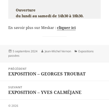
Ouverture
du lundi au samedi de 14h30 à 18h30.
En savoir plus sur Meskar :
cliquer ici
Publié
Auteur
Catégories
5 septembre 2024
Jean-Michel Vernon
Expositions
le
passées
Navigation
PRÉCÉDENT
de
EXPOSITION – GEORGES TROUBAT
Article
l’article
précédent :
SUIVANT
EXPOSITION – YVES CALMÉJANE
Article
suivant :
© 2026