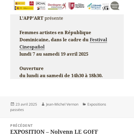
L’APP’ART
présente
Femmes artistes en République
Dominicaine, dans le cadre du
Festival
Cinespañol
lundi 7 au samedi 19 avril 2025
Ouverture
du lundi au samedi de 14h30 à 18h30.
Publié
Auteur
Catégories
23 avril 2025
Jean-Michel Vernon
Expositions
le
passées
Navigation
PRÉCÉDENT
de
EXPOSITION – Nolvenn LE GOFF
Article